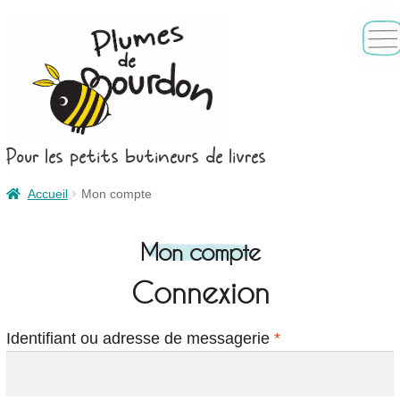
Aller
Aller
à
au
la
contenu
navigation
Pour les petits butineurs de livres
Accueil
Accueil
Mon compte
Ouvri
Il était une fois
le
Nos livres
Mon compte
menu
enfan
Nos chouettes objets
Connexion
Nos engagements pour la planète
Obligatoire
Identifiant ou adresse de messagerie
*
Nous contacter