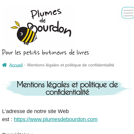
Aller
Aller
à
au
la
contenu
navigation
Pour les petits butineurs de livres
Accueil
Accueil
Mentions légales et politique de confidentialité
Ouvri
Il était une fois
le
Nos livres
Mentions légales et politique de
menu
confidentialité
enfan
Nos chouettes objets
Nos engagements pour la planète
L’adresse de notre site Web
est :
https://www.plumesdebourdon.com
Nous contacter